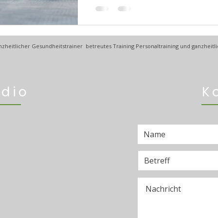
Jeden Mittwoch um 19 Uhr. Werde 
zheitlicher Gesundheitstrainer betreutes Training Personaltraining und ganzheitli
udio
K