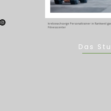
krebsnachsorge Personaltrainer in Rankweil gan
Fitnesscenter
Das St