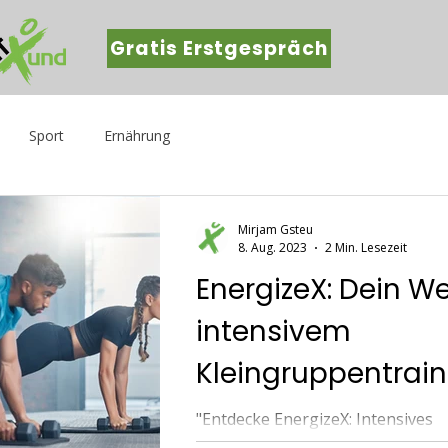
Gratis Erstgespräch
Sport
Ernährung
Mirjam Gsteu
8. Aug. 2023
2 Min. Lesezeit
EnergizeX: Dein W
intensivem
Kleingruppentrain
Kraft und Ausdaue
"Entdecke EnergizeX: Intensives
Kleingruppentraining für Kraft &