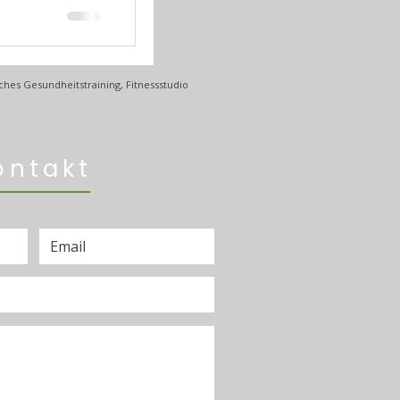
stärker und fit
ches Gesundheitstraining, Fitnessstudio
ontakt