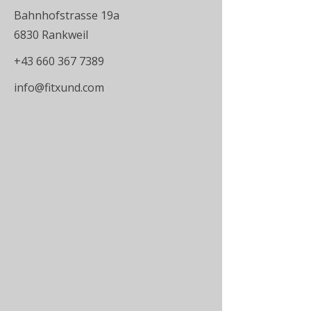
Bahnhofstrasse 19a
6830 Rankweil
+43 660 367 7389
info@fitxund.com