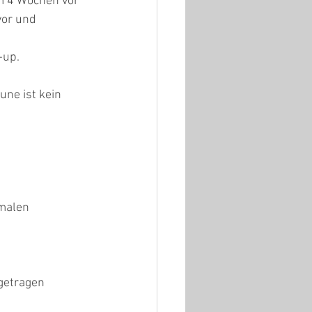
m 4 Wochen vor 
vor und 
-up. 
ne ist kein 
malen 
getragen