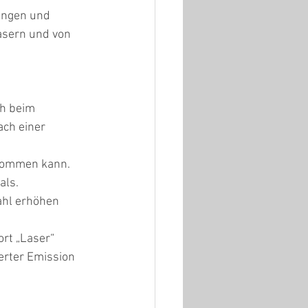
ungen und 
asern und von 
ch beim 
ch einer 
 kommen kann. 
als.
ahl erhöhen 
rt „Laser“ 
erter Emission 