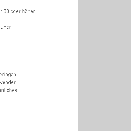
r 30 oder höher 
äuner
bringen
erwenden
hnliches