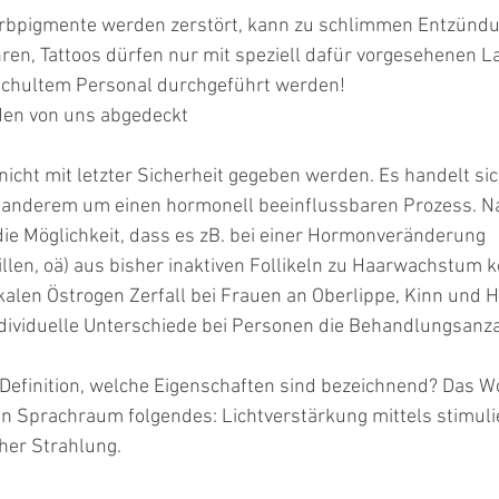
Farbpigmente werden zerstört, kann zu schlimmen Entzünd
ren, Tattoos dürfen nur mit speziell dafür vorgesehenen L
eschultem Personal durchgeführt werden!
en von uns abgedeckt
nicht mit letzter Sicherheit gegeben werden. Es handelt si
anderem um einen hormonell beeinflussbaren Prozess. Na
ie Möglichkeit, dass es zB. bei einer Hormonveränderung 
illen, oä) aus bisher inaktiven Follikeln zu Haarwachstum
okalen Östrogen Zerfall bei Frauen an Oberlippe, Kinn und H
ndividuelle Unterschiede bei Personen die Behandlungsanz
 Definition, welche Eigenschaften sind bezeichnend? Das Wo
n Sprachraum folgendes: Lichtverstärkung mittels stimuli
her Strahlung.