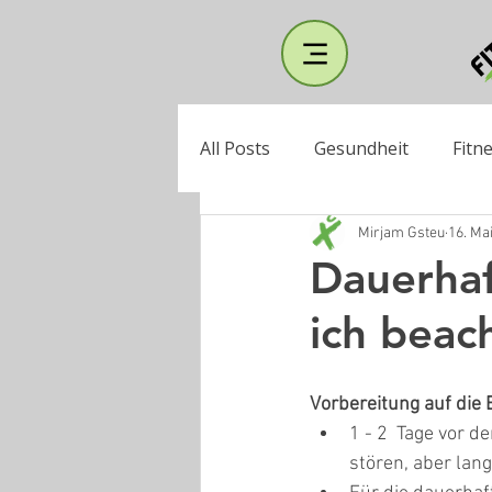
All Posts
Gesundheit
Fitn
Mirjam Gsteu
16. Ma
Dauerhaf
ich beac
Vorbereitung auf die
1 - 2  Tage vor d
stören, aber lan