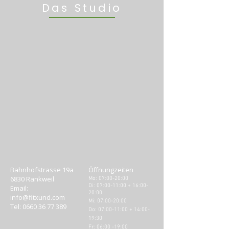
Das Studio
Bahnhofstrasse 19a
Öffnungzeiten
6830 Rankweil
Mo: 07:00-20:00
Di: 07:00-11:00 + 16:00-
Email:
20:00
info@fitxund.com
Mi: 07:00-20
:00​
Tel:
0660 36 77 389
Do: 07:00-11:00 + 14:00-
19:3
0
Fr: 06:00 -19:00