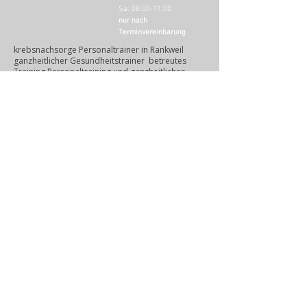
Sa: 08:00-11:00
nur nach
Terminvereinbarung
krebsnachsorge Personaltrainer in Rankweil
ganzheitlicher Gesundheitstrainer betreutes
Training Personaltraining und ganzheitliches
Gesundheitstraining, Fitnessstudio Fitnesscenter
Kontakt