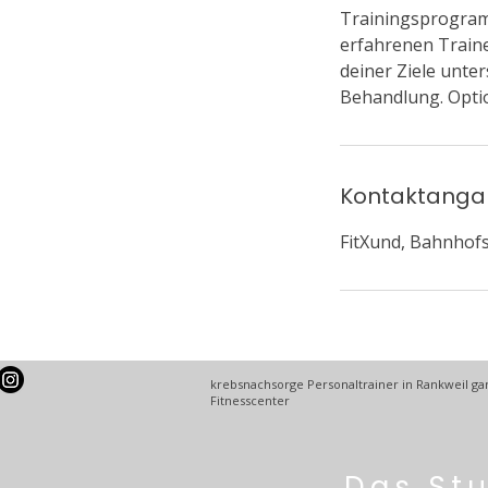
Trainingsprogramm
erfahrenen Trainer
deiner Ziele unter
Behandlung. Optio
Kontaktang
FitXund, Bahnhofs
krebsnachsorge Personaltrainer in Rankweil gan
Fitnesscenter
Das St