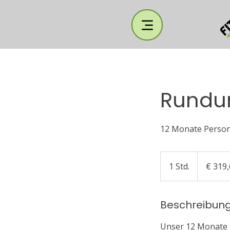
Rundu
12 Monate Person
€
319,62
1 Std.
1
€ 319
/
Monat
S
t
Beschreibun
d
Unser 12 Monate P