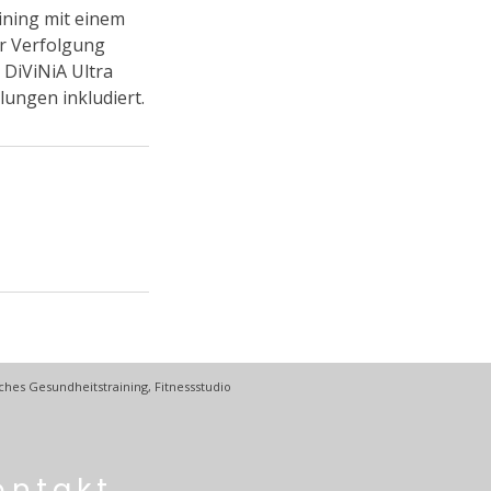
ining mit einem
er Verfolgung
 DiViNiA Ultra
ungen inkludiert.
ches Gesundheitstraining, Fitnessstudio
ontakt