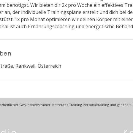
 benötigst. Wir bieten dir 2x pro Woche ein effektives Tra
 an, der individuelle Trainingspläne erstellt und dich bei d
stützt. 1x pro Monat optimieren wir deinen Körper mit einer
nal ist auch Ernährungscoaching und energetische Behandl
aben
traße, Rankweil, Österreich
zheitlicher Gesundheitstrainer betreutes Training Personaltraining und ganzheitli
udio
K