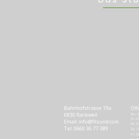
Bahnhofstrasse 19a
Öff
6830 Rankweil
Mo: 0
Di: 0
Email:
info@fitxund.com
Mi: 0
Tel: 0660 36 77 389
Do: 0
Fr: 0