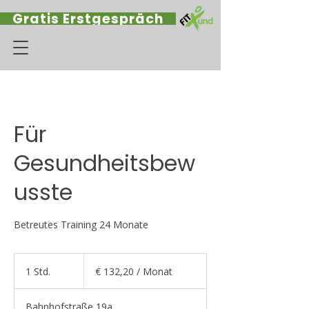
Gratis Erstgespräch
Für
Gesundheitsbew
usste
Betreutes Training 24 Monate
€
132,20
1 Std.
1
€ 132,20 / Monat
/
Monat
S
t
Bahnhofstraße 19a