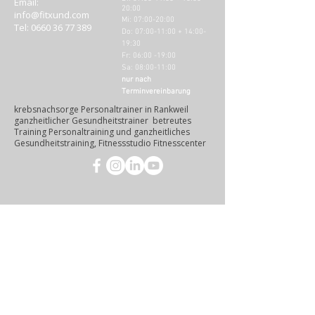
Email:
20:00
info@fitxund.com
Mi: 07:00-20
:00​
Tel:
0660 36 77 389
Do: 07:00-11:00 + 14:00-
19:3
0
Fr: 06:00 -19:00
Sa: 08:00-11:00
nur nach
Terminvereinbarung
krebsnachsorge Personaltrainer in Rankweil
ganzheitlicher Gesundheitstrainer betreutes
Training Personaltraining und ganzheitliches
Gesundheitstraining, Fitnessstudio Fitnesscenter
Kontakt