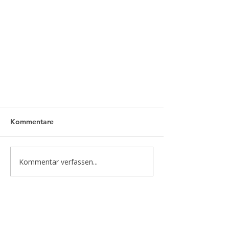
Kommentare
Kommentar verfassen...
5 Einfache Ernährung-Strategien
für ein gesünderes Leben