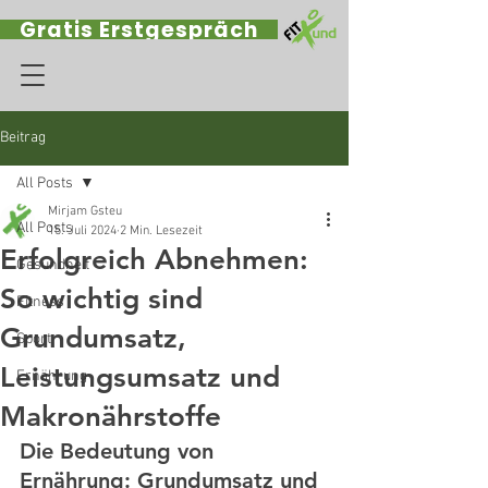
Gratis Erstgespräch
Beitrag
All Posts
Mirjam Gsteu
All Posts
15. Juli 2024
2 Min. Lesezeit
Erfolgreich Abnehmen:
Gesundheit
So wichtig sind
Fitness
Grundumsatz,
Sport
Leistungsumsatz und
Ernährung
Makronährstoffe
Die Bedeutung von 
Ernährung: Grundumsatz und 