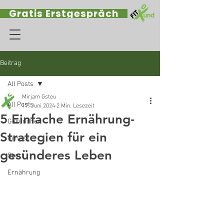
Gratis Erstgespräch
Beitrag
All Posts
Mirjam Gsteu
All Posts
17. Juni 2024
2 Min. Lesezeit
5 Einfache Ernährung-
Gesundheit
Strategien für ein
Fitness
gesünderes Leben
Sport
Ernährung